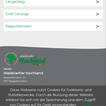
Langschlag
Groß Gerungs
Rappottenstein
Verein
Waldviertler Hochland
Rappottenstein 24
3911 Rappottenstein
+43 664 / 737 043 44
Diese Webseite nutzt Cookies für Funktions- und
info@waldviertler-hochland.at
Statistikzwecke. Durch die Nutzung dieser Website
erklären Sie sich mit der Speicherung und dem Zugriff
Kontakt
|
Impressum
|
Datenschutz
|
Startseite
von Cookies auf Ihr Gerät einverstanden.
Mehr