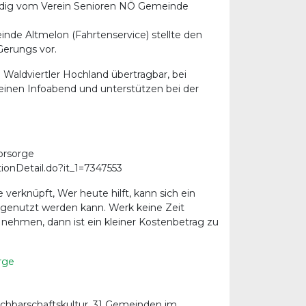
tändig vom Verein Senioren NÖ Gemeinde
e Altmelon (Fahrtenservice) stellte den
Gerungs vor.
Waldviertler Hochland übertragbar, bei
 einen Infoabend und unterstützen bei der
vorsorge
utionDetail.do?it_1=7347553
e verknüpft, Wer heute hilft, kann sich ein
 genutzt werden kann. Werk keine Zeit
 nehmen, dann ist ein kleiner Kostenbetrag zu
orge
achbarschaftskultur, 31 Gemeinden im