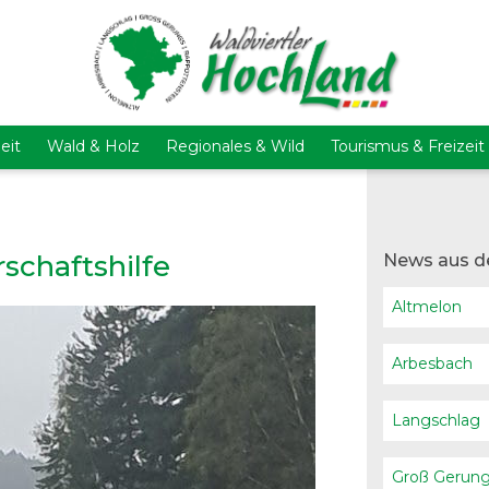
eit
Wald & Holz
Regionales & Wild
Tourismus & Freizeit
schaftshilfe
News aus d
Altmelon
Arbesbach
Langschlag
Groß Gerun