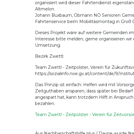
organisiert wird dieser Fahrtendienst eigens
Altmelon.
Johann Buxbaum, Obmann NÖ Senioren Gemeind
Fahrtenservice beim Mobilitäsmontag in Groß 
Dieses Projekt wäre auf weitere Gemeinden im 
Interesse bitte melden, gerne organisieren wir
Umsetzung.
Bezirk Zwettl:
Team Zwettl - Zeitpolster, Verein für Zukunfts
https://sozialinfo.noe.gv.at/content/de/9/Instit
Das Prinzip ist einfach: Helfen wird mit Vorsorg
Zeitguthaben ansparen, dass später bei Bedarf
angespart hat, kann trotzdem Hilft in Anspruch
bezahlen.
Team Zwettl - Zeitpolster - Verein für Zeitvors
Aus Nachbarschaftshilfe plus / Davne wurde N