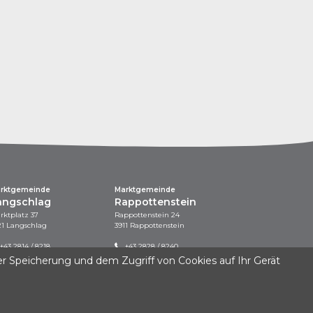
rktgemeinde
Marktgemeinde
angschlag
Rappottenstein
rktplatz 37
Rappottenstein 24
21 Langschlag
3911 Rappottenstein
+43 2814 / 8218
+43 2828 / 8240
gemeinde@langschlag.gv.at
gemeinde@rappottenstein.at
er Speicherung und dem Zugriff von Cookies auf Ihr Gerät
www.langschlag.at
www.rappottenstein.at
ogramms KLAR! KlimawandelAnpassungsModellRegionen durchgeführt.
Gefördert vom Land Niederösterreich.