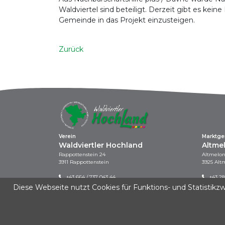
Waldviertel sind beteiligt. Derzeit gibt es keine
Gemeinde in das Projekt einzusteigen.
Zurück
Verein
Marktg
Waldviertler Hochland
Altme
Rappottenstein 24
Altmelon
3911 Rappottenstein
3925 Alt
+43 664 / 737 043 44
+43 28
info@waldviertler-hochland.at
gemei
Diese Webseite nutzt Cookies für Funktions- und Statistikz
www.a
Kontakt
|
Impressum
|
Datenschutz
|
Startseite
Diese