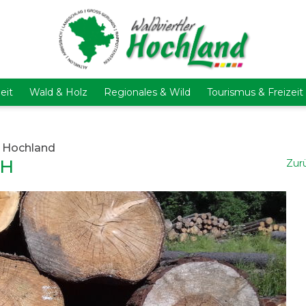
eit
Wald & Holz
Regionales & Wild
Tourismus & Freizeit
r Hochland
bH
Zur