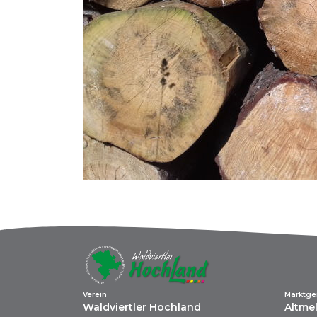
Verein
Marktg
Waldviertler Hochland
Altme